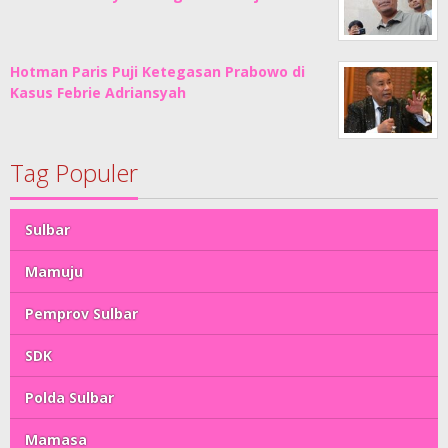
Hotman Paris Puji Ketegasan Prabowo di
Kasus Febrie Adriansyah
Tag Populer
Sulbar
Mamuju
Pemprov Sulbar
SDK
Polda Sulbar
Mamasa