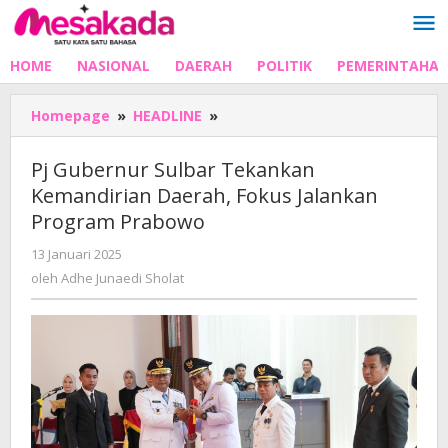
Lewati
ke
konten
HOME
NASIONAL
DAERAH
POLITIK
PEMERINTAHA
Pj
Homepage
»
HEADLINE
»
Gubernur
Sulbar
Pj Gubernur Sulbar Tekankan
Tekankan
Kemandirian Daerah, Fokus Jalankan
Kemandirian
Program Prabowo
Daerah,
Fokus
oleh
13 Januari 2025
Jalankan
Adhe
oleh
Adhe Junaedi Sholat
Program
Junaedi
Prabowo
Sholat