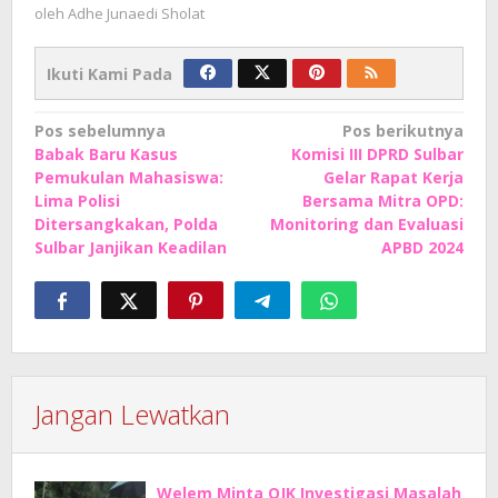
oleh
Adhe Junaedi Sholat
Ikuti Kami Pada
Navigasi
Pos sebelumnya
Pos berikutnya
Babak Baru Kasus
Komisi III DPRD Sulbar
pos
Pemukulan Mahasiswa:
Gelar Rapat Kerja
Lima Polisi
Bersama Mitra OPD:
Ditersangkakan, Polda
Monitoring dan Evaluasi
Sulbar Janjikan Keadilan
APBD 2024
Jangan Lewatkan
Welem Minta OJK Investigasi Masalah