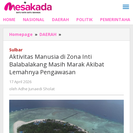
Lewati
ke
konten
HOME
NASIONAL
DAERAH
POLITIK
PEMERINTAHA
Aktivitas
Homepage
»
DAERAH
»
Manusia
di
Sulbar
Zona
Aktivitas Manusia di Zona Inti
Inti
Balabalakang Masih Marak Akibat
Balabalakang
Lemahnya Pengawasan
Masih
Marak
oleh
17 April 2026
Akibat
Adhe
oleh
Adhe Junaedi Sholat
Lemahnya
Junaedi
Pengawasan
Sholat