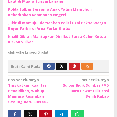
Laut di Muara Sungai Lariang
Polda Sulbar Bersama Anak Yatim Memohon
Keberkahan Keamanan Negeri
Jukir di Mamuju Diamankan Polisi Usai Paksa Warga
Bayar Parkir di Area Parkir Gratis
Khalil Gibran Mantapkan Diri Ikut Bursa Calon Ketua
KORMI Sulbar
oleh
Adhe Junaedi Sholat
Ikuti Kami Pada
Navigasi
Pos sebelumnya
Pos berikutnya
Tingkatkan Kualitas
Sulbar Bidik Sumber PAD
pos
Pendidikan, Wabup
Baru Lewat Hilirisasi
Mamasa Resmikan
Benih Kakao
Gedung Baru SDN 002