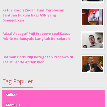
Ketua Korpri Zudan Buat Terobosan
Bantuan Hukum bagi ASN yang
Dinonjobkan
Faizal Assegaf Puji Prabowo soal Kasus
Febrie Adriansyah: Langkah Bersejarah
Hotman Paris Puji Ketegasan Prabowo di
Kasus Febrie Adriansyah
Tag Populer
Sulbar
Mamuju