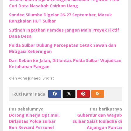
Curi Data Nasabah Cairkan Uang
Sandeq Silumba Digelar 26-27 September, Masuk
Rangkaian HUT Sulbar
Sutinah Ingatkan Pemdes Jangan Main Proyek Fiktif
Dana Desa
Polda Sulbar Dukung Percepatan Cetak Sawah dan
Mitigasi Kekeringan
Dari Kebun ke Jalan, Ditlantas Polda Sulbar Wujudkan
Ketahanan Pangan
oleh
Adhe Junaedi Sholat
Ikuti Kami Pada
Navigasi
Pos sebelumnya
Pos berikutnya
Dorong Kinerja Optimal,
Gubernur dan Wagub
pos
Dirlantas Polda Sulbar
Sulbar Salat Iduladha di
Beri Reward Personel
Anjungan Pantai