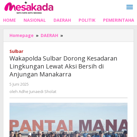
Lewati
ke
konten
HOME
NASIONAL
DAERAH
POLITIK
PEMERINTAHA
Wakapolda
Homepage
»
DAERAH
»
Sulbar
Dorong
Sulbar
Kesadaran
Wakapolda Sulbar Dorong Kesadaran
Lingkungan
Lingkungan Lewat Aksi Bersih di
Lewat
Anjungan Manakarra
Aksi
Bersih
oleh
5 Juni 2025
di
Adhe
oleh
Adhe Junaedi Sholat
Anjungan
Junaedi
Manakarra
Sholat