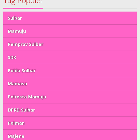
Tag Populer
Sulbar
Mamuju
Pemprov Sulbar
SDK
Polda Sulbar
Mamasa
Polresta Mamuju
DPRD Sulbar
Polman
Majene