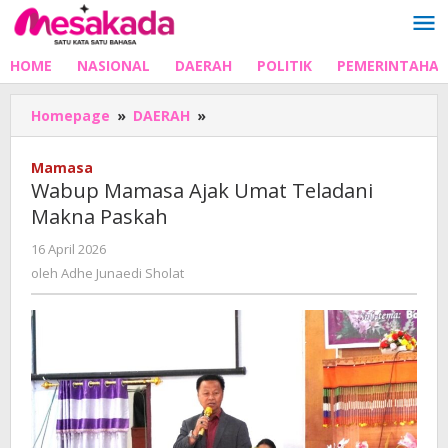
Lewati
ke
konten
HOME
NASIONAL
DAERAH
POLITIK
PEMERINTAHA
Wabup
Homepage
»
DAERAH
»
Mamasa
Ajak
Mamasa
Umat
Wabup Mamasa Ajak Umat Teladani
Teladani
Makna Paskah
Makna
Paskah
oleh
16 April 2026
Adhe
oleh
Adhe Junaedi Sholat
Junaedi
Sholat