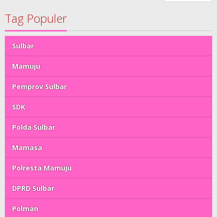
Tag Populer
Sulbar
Mamuju
Pemprov Sulbar
SDK
Polda Sulbar
Mamasa
Polresta Mamuju
DPRD Sulbar
Polman