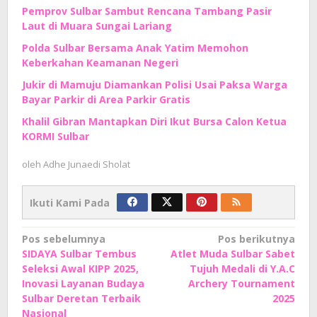
Pemprov Sulbar Sambut Rencana Tambang Pasir
Laut di Muara Sungai Lariang
Polda Sulbar Bersama Anak Yatim Memohon
Keberkahan Keamanan Negeri
Jukir di Mamuju Diamankan Polisi Usai Paksa Warga
Bayar Parkir di Area Parkir Gratis
Khalil Gibran Mantapkan Diri Ikut Bursa Calon Ketua
KORMI Sulbar
oleh
Adhe Junaedi Sholat
Ikuti Kami Pada
Navigasi
Pos sebelumnya
Pos berikutnya
SIDAYA Sulbar Tembus
Atlet Muda Sulbar Sabet
pos
Seleksi Awal KIPP 2025,
Tujuh Medali di Y.A.C
Inovasi Layanan Budaya
Archery Tournament
Sulbar Deretan Terbaik
2025
Nasional