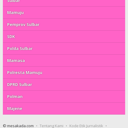
Sulbar
Mamuju
Pemprov Sulbar
SDK
Polda Sulbar
Mamasa
Polresta Mamuju
DPRD Sulbar
Polman
Majene
© mesakada.com
Tentang Kami
Kode Etik Jurnalistik