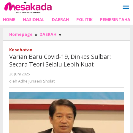
Lewati
ke
konten
HOME
NASIONAL
DAERAH
POLITIK
PEMERINTAHA
Varian
Homepage
»
DAERAH
»
Baru
Covid-
Kesehatan
19,
Varian Baru Covid-19, Dinkes Sulbar:
Dinkes
Secara Teori Selalu Lebih Kuat
Sulbar:
Secara
oleh
26 Juni 2025
Teori
Adhe
oleh
Adhe Junaedi Sholat
Selalu
Junaedi
Lebih
Sholat
Kuat