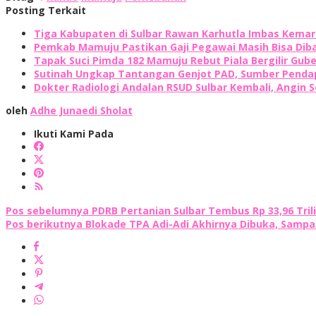
Posting Terkait
Tiga Kabupaten di Sulbar Rawan Karhutla Imbas Kema
Pemkab Mamuju Pastikan Gaji Pegawai Masih Bisa Diba
Tapak Suci Pimda 182 Mamuju Rebut Piala Bergilir Gub
Sutinah Ungkap Tantangan Genjot PAD, Sumber Pendap
Dokter Radiologi Andalan RSUD Sulbar Kembali, Angin S
oleh
Adhe Junaedi Sholat
Ikuti Kami Pada
Navigasi
Pos sebelumnya
PDRB Pertanian Sulbar Tembus Rp 33,96 Trili
Pos berikutnya
Blokade TPA Adi-Adi Akhirnya Dibuka, Sampa
pos