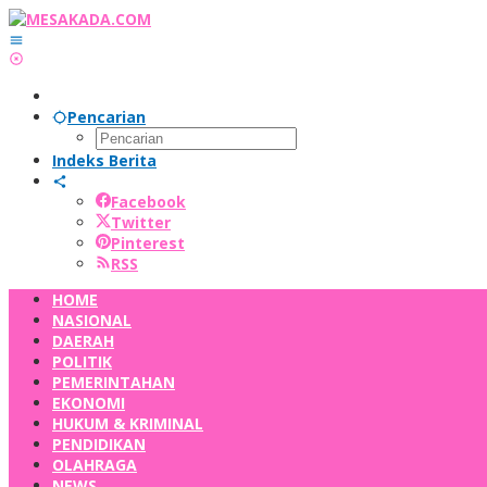
Lewati
ke
konten
Pencarian
Indeks Berita
Facebook
Twitter
Pinterest
RSS
HOME
NASIONAL
DAERAH
POLITIK
PEMERINTAHAN
EKONOMI
HUKUM & KRIMINAL
PENDIDIKAN
OLAHRAGA
NEWS