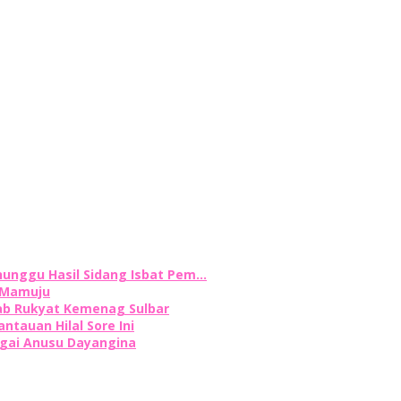
nunggu Hasil Sidang Isbat Pem…
i Mamuju
sab Rukyat Kemenag Sulbar
tauan Hilal Sore Ini
ngai Anusu Dayangina