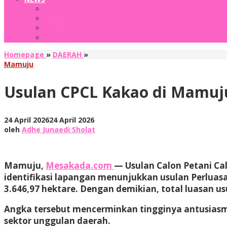
BUDAYA
OPINI
OLAHRAGA
OTOMOTIF
Usulan
Homepage
»
DAERAH
»
CPCL
Mamuju
Kakao
di
Usulan CPCL Kakao di Mamuju
Mamuju
Tembus
4,8
oleh
24 April 2026
24 April 2026
Ribu
Adhe
oleh
Adhe Junaedi Sholat
Hektare
Junaedi
Sholat
Mamuju,
Mesakada.com
— Usulan Calon Petani Cal
identifikasi lapangan menunjukkan usulan Perlua
3.646,97 hektare. Dengan demikian, total luasan 
Angka tersebut mencerminkan tingginya antusias
sektor unggulan daerah.