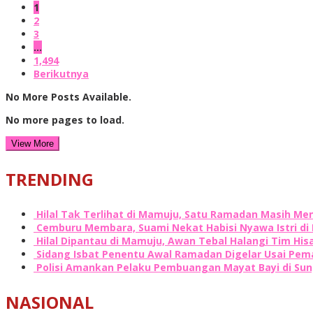
1
2
3
…
1,494
Berikutnya
No More Posts Available.
No more pages to load.
View More
TRENDING
Hilal Tak Terlihat di Mamuju, Satu Ramadan Masih Me
Cemburu Membara, Suami Nekat Habisi Nyawa Istri d
Hilal Dipantau di Mamuju, Awan Tebal Halangi Tim Hi
Sidang Isbat Penentu Awal Ramadan Digelar Usai Peman
Polisi Amankan Pelaku Pembuangan Mayat Bayi di Su
NASIONAL