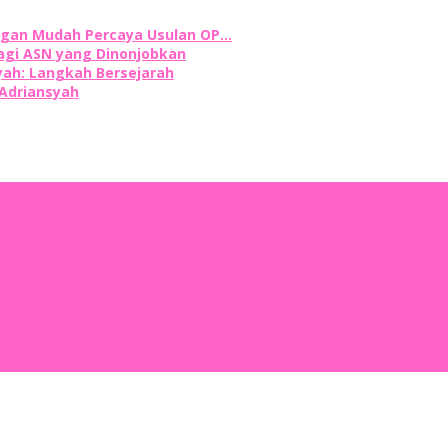
angan Mudah Percaya Usulan OP…
agi ASN yang Dinonjobkan
syah: Langkah Bersejarah
 Adriansyah