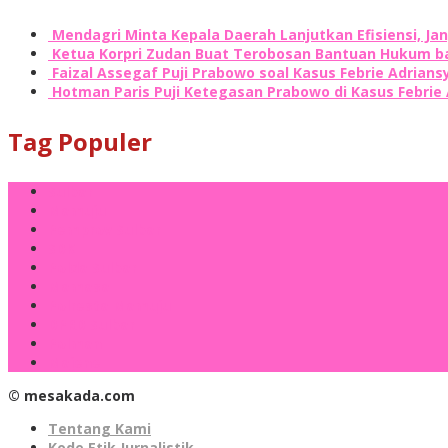
Mendagri Minta Kepala Daerah Lanjutkan Efisiensi, J
Ketua Korpri Zudan Buat Terobosan Bantuan Hukum b
Faizal Assegaf Puji Prabowo soal Kasus Febrie Adrian
Hotman Paris Puji Ketegasan Prabowo di Kasus Febrie
Tag Populer
Sulbar
Mamuju
Pemprov Sulbar
SDK
Polda Sulbar
Mamasa
Polresta Mamuju
DPRD Sulbar
Polman
Majene
© mesakada.com
Tentang Kami
Kode Etik Jurnalistik