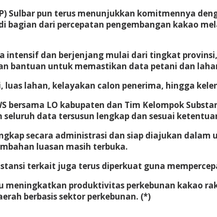
MP) Sulbar pun terus menunjukkan komitmennya den
adi bagian dari percepatan pengembangan kakao mel
a intensif dan berjenjang mulai dari tingkat provin
n bantuan untuk memastikan data petani dan lahan s
, luas lahan, kelayakan calon penerima, hingga kel
CWS bersama LO kabupaten dan Tim Kelompok Substans
 seluruh data tersusun lengkap dan sesuai ketentua
engkap secara administrasi dan siap diajukan dalam
nambahan luasan masih terbuka.
nstansi terkait juga terus diperkuat guna memperce
u meningkatkan produktivitas perkebunan kakao ra
rah berbasis sektor perkebunan. (*)