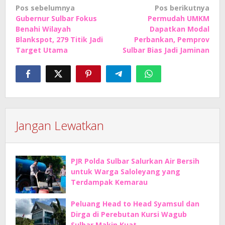
Navigasi
Pos sebelumnya
Pos berikutnya
Gubernur Sulbar Fokus
Permudah UMKM
pos
Benahi Wilayah
Dapatkan Modal
Blankspot, 279 Titik Jadi
Perbankan, Pemprov
Target Utama
Sulbar Bias Jadi Jaminan
Jangan Lewatkan
PJR Polda Sulbar Salurkan Air Bersih
untuk Warga Saloleyang yang
Terdampak Kemarau
Peluang Head to Head Syamsul dan
Dirga di Perebutan Kursi Wagub
Sulbar Makin Kuat