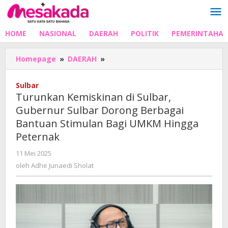
Lewati
ke
konten
HOME
NASIONAL
DAERAH
POLITIK
PEMERINTAHA
Turunkan
Homepage
»
DAERAH
»
Kemiskinan
di
Sulbar
Sulbar,
Turunkan Kemiskinan di Sulbar,
Gubernur
Gubernur Sulbar Dorong Berbagai
Sulbar
Bantuan Stimulan Bagi UMKM Hingga
Dorong
Berbagai
Peternak
Bantuan
oleh
11 Mei 2025
Stimulan
Adhe
Bagi
oleh
Adhe Junaedi Sholat
Junaedi
UMKM
Sholat
Hingga
Peternak