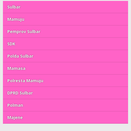
Sulbar
Mamuju
Pemprov Sulbar
SDK
Polda Sulbar
Mamasa
Polresta Mamuju
DPRD Sulbar
Polman
Majene