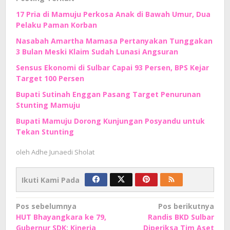
17 Pria di Mamuju Perkosa Anak di Bawah Umur, Dua
Pelaku Paman Korban
Nasabah Amartha Mamasa Pertanyakan Tunggakan
3 Bulan Meski Klaim Sudah Lunasi Angsuran
Sensus Ekonomi di Sulbar Capai 93 Persen, BPS Kejar
Target 100 Persen
Bupati Sutinah Enggan Pasang Target Penurunan
Stunting Mamuju
Bupati Mamuju Dorong Kunjungan Posyandu untuk
Tekan Stunting
oleh
Adhe Junaedi Sholat
Ikuti Kami Pada
Navigasi
Pos sebelumnya
Pos berikutnya
HUT Bhayangkara ke 79,
Randis BKD Sulbar
pos
Gubernur SDK: Kinerja
Diperiksa Tim Aset