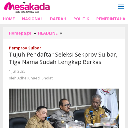
Lewati
ke
konten
HOME
NASIONAL
DAERAH
POLITIK
PEMERINTAHA
Tujuh
Homepage
»
HEADLINE
»
Pendaftar
Seleksi
Pemprov Sulbar
Sekprov
Tujuh Pendaftar Seleksi Sekprov Sulbar,
Sulbar,
Tiga Nama Sudah Lengkap Berkas
Tiga
Nama
oleh
1 Juli 2025
Sudah
Adhe
oleh
Adhe Junaedi Sholat
Lengkap
Junaedi
Berkas
Sholat