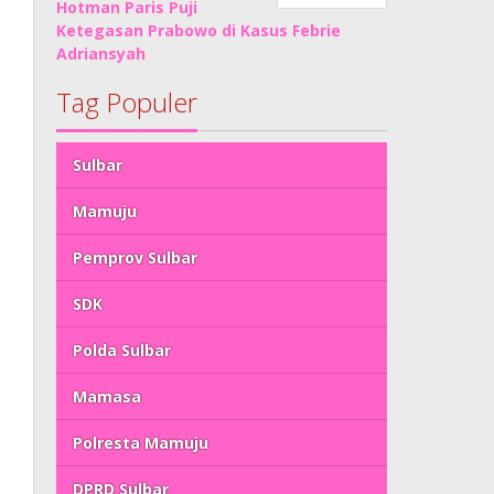
Hotman Paris Puji
Ketegasan Prabowo di Kasus Febrie
Adriansyah
Tag Populer
Sulbar
Mamuju
Pemprov Sulbar
SDK
Polda Sulbar
Mamasa
Polresta Mamuju
DPRD Sulbar