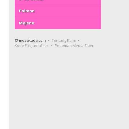
Polman
Majene
© mesakada.com
Tentang Kami
Kode Etik Jurnalistik
Pedoman Media Siber