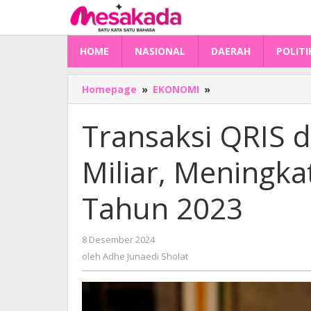
Lewati
ke
konten
HOME
NASIONAL
DAERAH
POLITI
Transaksi
Homepage
»
EKONOMI
»
QRIS
di
Transaksi QRIS d
Sulbar
Capai
Miliar, Meningka
Rp
159
Miliar,
Tahun 2023
Meningkat
326
Persen
oleh
8 Desember 2024
dari
Adhe
oleh
Adhe Junaedi Sholat
Tahun
Junaedi
Sholat
2023