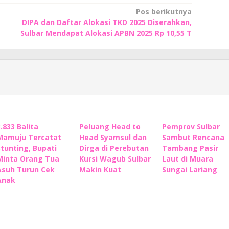
Pos berikutnya
DIPA dan Daftar Alokasi TKD 2025 Diserahkan,
Sulbar Mendapat Alokasi APBN 2025 Rp 10,55 T
3.833 Balita
Peluang Head to
Pemprov Sulbar
Mamuju Tercatat
Head Syamsul dan
Sambut Rencana
Stunting, Bupati
Dirga di Perebutan
Tambang Pasir
Minta Orang Tua
Kursi Wagub Sulbar
Laut di Muara
Asuh Turun Cek
Makin Kuat
Sungai Lariang
Anak