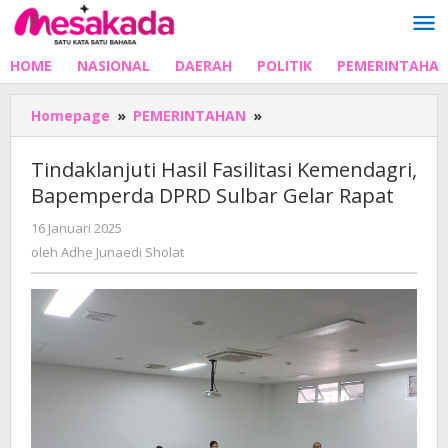
Lewati
ke
konten
HOME
NASIONAL
DAERAH
POLITIK
PEMERINTAHA
Tindaklanjuti
Homepage
»
PEMERINTAHAN
»
Hasil
Fasilitasi
Tindaklanjuti Hasil Fasilitasi Kemendagri,
Kemendagri,
Bapemperda DPRD Sulbar Gelar Rapat
Bapemperda
DPRD
oleh
16 Januari 2025
Sulbar
Adhe
oleh
Adhe Junaedi Sholat
Gelar
Junaedi
Rapat
Sholat