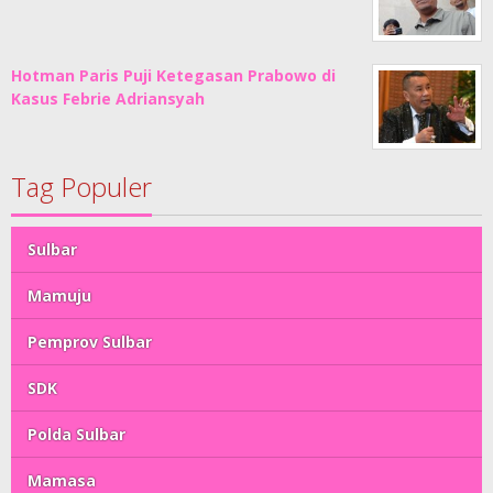
Hotman Paris Puji Ketegasan Prabowo di
Kasus Febrie Adriansyah
Tag Populer
Sulbar
Mamuju
Pemprov Sulbar
SDK
Polda Sulbar
Mamasa