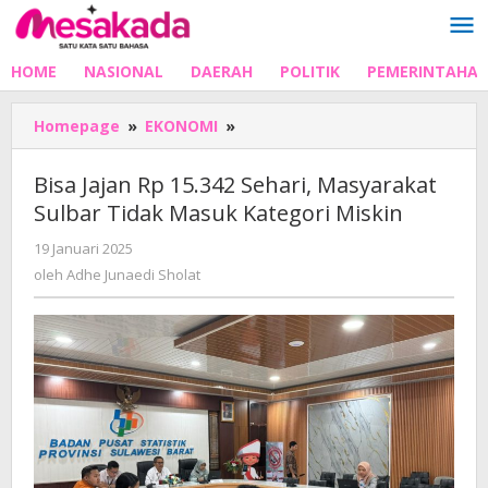
Lewati
ke
konten
HOME
NASIONAL
DAERAH
POLITIK
PEMERINTAHA
Bisa
Homepage
»
EKONOMI
»
Jajan
Rp
Bisa Jajan Rp 15.342 Sehari, Masyarakat
15.342
Sulbar Tidak Masuk Kategori Miskin
Sehari,
Masyarakat
oleh
19 Januari 2025
Sulbar
Adhe
oleh
Adhe Junaedi Sholat
Tidak
Junaedi
Masuk
Sholat
Kategori
Miskin