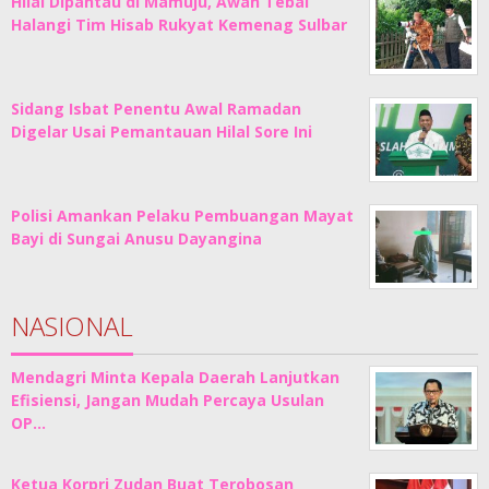
Hilal Dipantau di Mamuju, Awan Tebal
Halangi Tim Hisab Rukyat Kemenag Sulbar
Sidang Isbat Penentu Awal Ramadan
Digelar Usai Pemantauan Hilal Sore Ini
Polisi Amankan Pelaku Pembuangan Mayat
Bayi di Sungai Anusu Dayangina
NASIONAL
Mendagri Minta Kepala Daerah Lanjutkan
Efisiensi, Jangan Mudah Percaya Usulan
OP…
Ketua Korpri Zudan Buat Terobosan