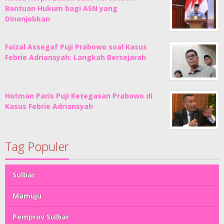
Bantuan Hukum bagi ASN yang
Dinonjobkan
Faizal Assegaf Puji Prabowo soal Kasus
Febrie Adriansyah: Langkah Bersejarah
Hotman Paris Puji Ketegasan Prabowo di
Kasus Febrie Adriansyah
Tag Populer
Sulbar
Mamuju
Pemprov Sulbar