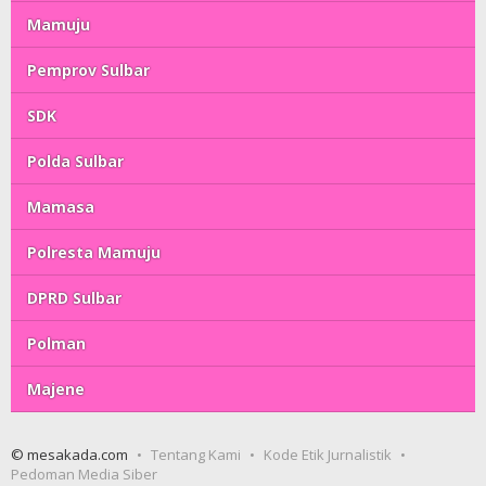
Mamuju
Pemprov Sulbar
SDK
Polda Sulbar
Mamasa
Polresta Mamuju
DPRD Sulbar
Polman
Majene
© mesakada.com
Tentang Kami
Kode Etik Jurnalistik
Pedoman Media Siber