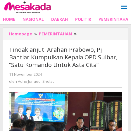
Lewati
ke
konten
HOME
NASIONAL
DAERAH
POLITIK
PEMERINTAHA
Tindaklanjuti
Homepage
»
PEMERINTAHAN
»
Arahan
Prabowo,
Tindaklanjuti Arahan Prabowo, Pj
Pj
Bahtiar Kumpulkan Kepala OPD Sulbar,
Bahtiar
“Satu Komando Untuk Asta Cita”
Kumpulkan
Kepala
oleh
11 November 2024
OPD
Adhe
oleh
Adhe Junaedi Sholat
Sulbar,
Junaedi
"Satu
Sholat
Komando
Untuk
Asta
Cita"