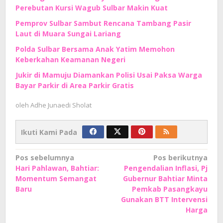
Perebutan Kursi Wagub Sulbar Makin Kuat
Pemprov Sulbar Sambut Rencana Tambang Pasir
Laut di Muara Sungai Lariang
Polda Sulbar Bersama Anak Yatim Memohon
Keberkahan Keamanan Negeri
Jukir di Mamuju Diamankan Polisi Usai Paksa Warga
Bayar Parkir di Area Parkir Gratis
oleh
Adhe Junaedi Sholat
Ikuti Kami Pada
Navigasi
Pos sebelumnya
Pos berikutnya
Hari Pahlawan, Bahtiar:
Pengendalian Inflasi, Pj
pos
Momentum Semangat
Gubernur Bahtiar Minta
Baru
Pemkab Pasangkayu
Gunakan BTT Intervensi
Harga