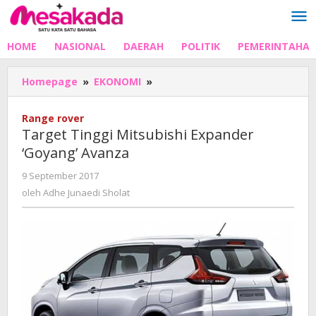
Lewati
ke
konten
HOME
NASIONAL
DAERAH
POLITIK
PEMERINTAHA
Target
Homepage
»
EKONOMI
»
Tinggi
Mitsubishi
Range rover
Expander
Target Tinggi Mitsubishi Expander
'Goyang'
‘Goyang’ Avanza
Avanza
oleh
9 September 2017
Adhe
oleh
Adhe Junaedi Sholat
Junaedi
Sholat