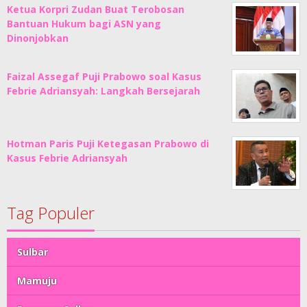
Ketua Korpri Zudan Buat Terobosan
Bantuan Hukum bagi ASN yang
Dinonjobkan
Faizal Assegaf Puji Prabowo soal Kasus
Febrie Adriansyah: Langkah Bersejarah
Hotman Paris Puji Ketegasan Prabowo di
Kasus Febrie Adriansyah
Tag Populer
Sulbar
Mamuju