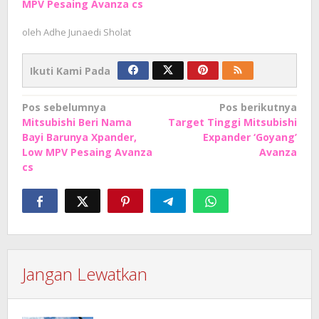
MPV Pesaing Avanza cs
oleh
Adhe Junaedi Sholat
Ikuti Kami Pada
Navigasi
Pos sebelumnya
Pos berikutnya
Mitsubishi Beri Nama
Target Tinggi Mitsubishi
pos
Bayi Barunya Xpander,
Expander ‘Goyang’
Low MPV Pesaing Avanza
Avanza
cs
Jangan Lewatkan