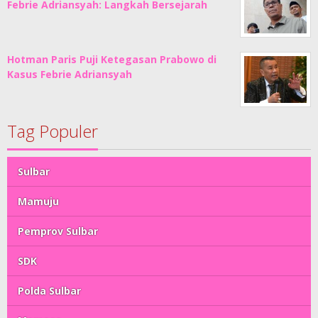
Febrie Adriansyah: Langkah Bersejarah
Hotman Paris Puji Ketegasan Prabowo di
Kasus Febrie Adriansyah
Tag Populer
Sulbar
Mamuju
Pemprov Sulbar
SDK
Polda Sulbar