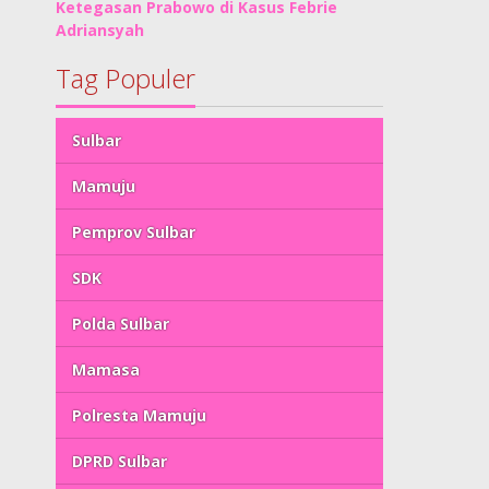
Ketegasan Prabowo di Kasus Febrie
Adriansyah
Tag Populer
Sulbar
Mamuju
Pemprov Sulbar
SDK
Polda Sulbar
Mamasa
Polresta Mamuju
DPRD Sulbar