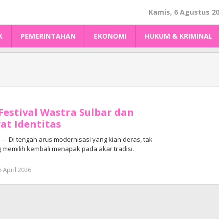
Kamis, 6 Agustus 2
K
PEMERINTAHAN
EKONOMI
HUKUM & KRIMINAL
 Festival Wastra Sulbar dan
at Identitas
 Di tengah arus modernisasi yang kian deras, tak
memilih kembali menapak pada akar tradisi.
oleh
6 April 2026
Adhe
Junaedi
Sholat