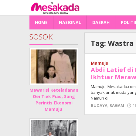
Lewati
ke
konten
HOME
NASIONAL
DAERAH
POLITI
SOSOK
Tag:
Wastra
Mamuju
Abdi Latief di
Ikhtiar Meraw
Mamuju, Mesakada.com —
Mewarisi Keteladanan
banyak anak muda yang 
Oei Tiek Piao, Sang
Namun di
Perintis Ekonomi
BUDAYA
,
RAGAM
1
Mamuju