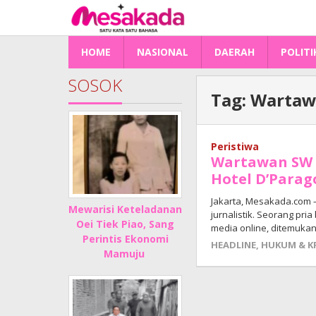
Lewati
ke
konten
HOME
NASIONAL
DAERAH
POLITI
SOSOK
Tag:
Warta
Peristiwa
Wartawan SW 
Hotel D’Parag
Jakarta, Mesakada.com 
Mewarisi Keteladanan
jurnalistik. Seorang pri
Oei Tiek Piao, Sang
media online, ditemuka
Perintis Ekonomi
HEADLINE
,
HUKUM & K
Mamuju