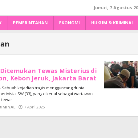
Jumat, 7 Agustus 2
K
PEMERINTAHAN
EKONOMI
HUKUM & KRIMINAL
wan
Ditemukan Tewas Misterius di
on, Kebon Jeruk, Jakarta Barat
– Sebuah kejadian tragis mengguncang dunia
a berinisial SW (33), yang dikenal sebagai wartawan
n tewas
oleh
RIMINAL
7 April 2025
Adhe
Junaedi
Sholat