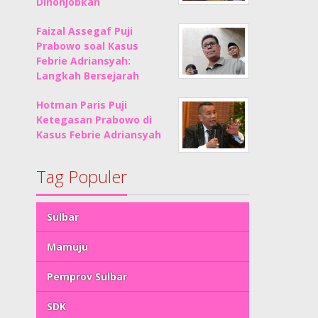
Dinonjobkan
Faizal Assegaf Puji
Prabowo soal Kasus
Febrie Adriansyah:
Langkah Bersejarah
Hotman Paris Puji
Ketegasan Prabowo di
Kasus Febrie Adriansyah
Tag Populer
Sulbar
Mamuju
Pemprov Sulbar
SDK