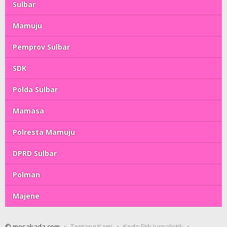
Sulbar
Mamuju
Pemprov Sulbar
SDK
Polda Sulbar
Mamasa
Polresta Mamuju
DPRD Sulbar
Polman
Majene
© mesakada.com
Tentang Kami
Kode Etik Jurnalistik