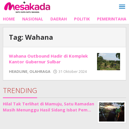
Lewati
ke
konten
HOME
NASIONAL
DAERAH
POLITIK
PEMERINTAHA
Tag:
Wahana
Wahana Outbound Hadir di Komplek
Kantor Gubernur Sulbar
oleh
HEADLINE
,
OLAHRAGA
31 Oktober 2024
Adhe
Junaedi
Sholat
TRENDING
Hilal Tak Terlihat di Mamuju, Satu Ramadan
Masih Menunggu Hasil Sidang Isbat Pem…