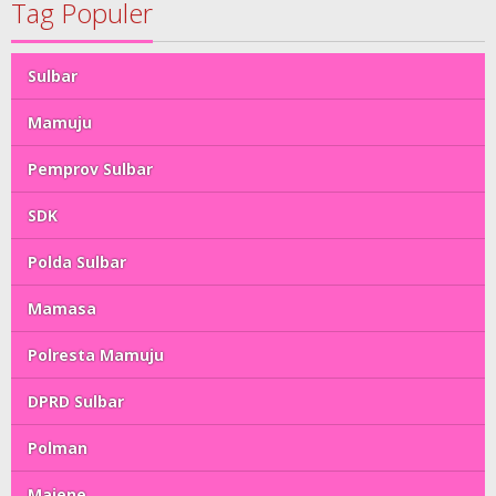
Tag Populer
Sulbar
Mamuju
Pemprov Sulbar
SDK
Polda Sulbar
Mamasa
Polresta Mamuju
DPRD Sulbar
Polman
Majene