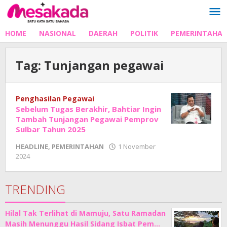
Lewati
ke
konten
HOME
NASIONAL
DAERAH
POLITIK
PEMERINTAHA
Tag:
Tunjangan pegawai
Penghasilan Pegawai
Sebelum Tugas Berakhir, Bahtiar Ingin
Tambah Tunjangan Pegawai Pemprov
Sulbar Tahun 2025
HEADLINE
,
PEMERINTAHAN
1 November
oleh
2024
Adhe
Junaedi
Sholat
TRENDING
Hilal Tak Terlihat di Mamuju, Satu Ramadan
Masih Menunggu Hasil Sidang Isbat Pem…