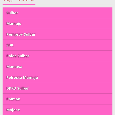
Sulbar
Mamuju
Pemprov Sulbar
SDK
Polda Sulbar
Mamasa
Polresta Mamuju
DPRD Sulbar
Polman
Majene