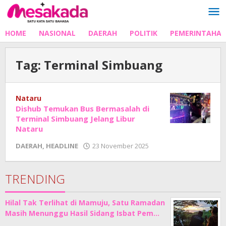
Lewati
ke
konten
HOME
NASIONAL
DAERAH
POLITIK
PEMERINTAHA
Tag:
Terminal Simbuang
Nataru
Dishub Temukan Bus Bermasalah di
Terminal Simbuang Jelang Libur
Nataru
oleh
DAERAH
,
HEADLINE
23 November 2025
Adhe
Junaedi
Sholat
TRENDING
Hilal Tak Terlihat di Mamuju, Satu Ramadan
Masih Menunggu Hasil Sidang Isbat Pem…