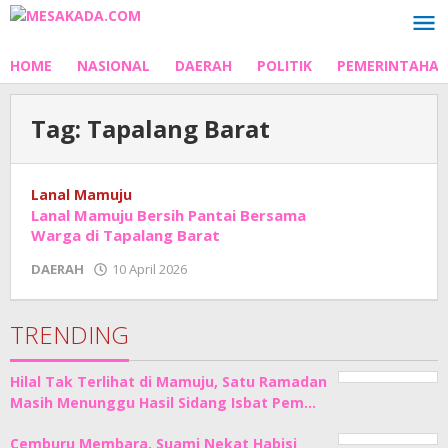
Lewati
ke
konten
HOME
NASIONAL
DAERAH
POLITIK
PEMERINTAHA
Tag:
Tapalang Barat
Lanal Mamuju
Lanal Mamuju Bersih Pantai Bersama
Warga di Tapalang Barat
oleh
DAERAH
10 April 2026
Adhe
Junaedi
Sholat
TRENDING
Hilal Tak Terlihat di Mamuju, Satu Ramadan
Masih Menunggu Hasil Sidang Isbat Pem…
Cemburu Membara, Suami Nekat Habisi