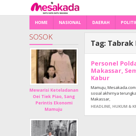
Lewati
ke
konten
HOME
NASIONAL
DAERAH
POLITI
SOSOK
Tag:
Tabrak 
Personel Polda
Makassar, Se
Kabur
Mamuju, Mesakada.com – 
Mewarisi Keteladanan
sosial akhirnya terungkap
Oei Tiek Piao, Sang
Makassar,
Perintis Ekonomi
HEADLINE
,
HUKUM & K
Mamuju