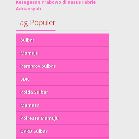
Ketegasan Prabowo di Kasus Febrie
Adriansyah
Tag Populer
Sulbar
Mamuju
Pemprov Sulbar
SDK
Polda Sulbar
Mamasa
Polresta Mamuju
DPRD Sulbar