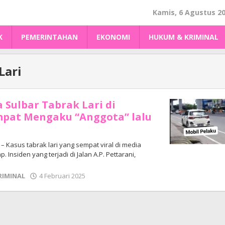
Kamis, 6 Agustus 2
K
PEMERINTAHAN
EKONOMI
HUKUM & KRIMINAL
Lari
 Sulbar Tabrak Lari di
mpat Mengaku “Anggota” lalu
Kasus tabrak lari yang sempat viral di media
. Insiden yang terjadi di Jalan A.P. Pettarani,
oleh
RIMINAL
4 Februari 2025
Adhe
Junaedi
Sholat