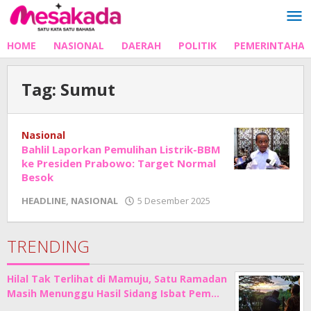
Lewati
ke
konten
HOME
NASIONAL
DAERAH
POLITIK
PEMERINTAHA
Tag:
Sumut
Nasional
Bahlil Laporkan Pemulihan Listrik-BBM
ke Presiden Prabowo: Target Normal
Besok
oleh
HEADLINE
,
NASIONAL
5 Desember 2025
Adhe
Junaedi
Sholat
TRENDING
Hilal Tak Terlihat di Mamuju, Satu Ramadan
Masih Menunggu Hasil Sidang Isbat Pem…