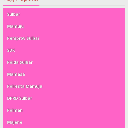
Sulbar
Mamuju
Pemprov Sulbar
SDK
Polda Sulbar
Mamasa
Polresta Mamuju
DPRD Sulbar
Polman
Majene