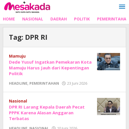
Lewati
ke
konten
HOME
NASIONAL
DAERAH
POLITIK
PEMERINTAHA
Tag:
DPR RI
Mamuju
Dede Yusuf Ingatkan Pemekaran Kota
Mamuju Harus Jauh dari Kepentingan
Politik
oleh
HEADLINE
,
PEMERINTAHAN
23 Juni 2026
Adhe
Junaedi
Sholat
Nasional
DPR RI Larang Kepala Daerah Pecat
PPPK Karena Alasan Anggaran
Terbatas
oleh
HEADLINE
,
NASIONAL
10 Juni 2026