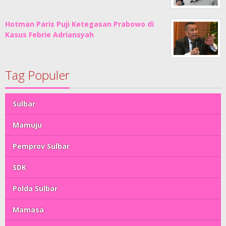
Hotman Paris Puji Ketegasan Prabowo di
Kasus Febrie Adriansyah
Tag Populer
Sulbar
Mamuju
Pemprov Sulbar
SDK
Polda Sulbar
Mamasa