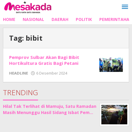
Lewati
ke
konten
HOME
NASIONAL
DAERAH
POLITIK
PEMERINTAHA
Tag:
bibit
Pemprov Sulbar Akan Bagi Bibit
Hortikultura Gratis Bagi Petani
oleh
HEADLINE
6 Desember 2024
Adhe
Junaedi
Sholat
TRENDING
Hilal Tak Terlihat di Mamuju, Satu Ramadan
Masih Menunggu Hasil Sidang Isbat Pem…