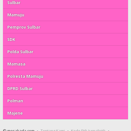
Sulbar
Mamuju
Pemprov Sulbar
SDK
Polda Sulbar
Mamasa
Polresta Mamuju
DPRD Sulbar
Polman
Majene
© mesakada.com
Tentang Kami
Kode Etik Jurnalistik