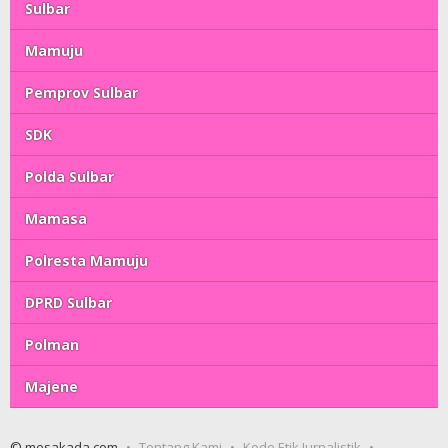
Sulbar
Mamuju
Pemprov Sulbar
SDK
Polda Sulbar
Mamasa
Polresta Mamuju
DPRD Sulbar
Polman
Majene
© mesakada.com
Tentang Kami
Kode Etik Jurnalistik