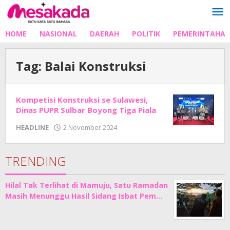
Lewati
ke
konten
HOME
NASIONAL
DAERAH
POLITIK
PEMERINTAHA
Tag:
Balai Konstruksi
Kompetisi Konstruksi se Sulawesi,
Dinas PUPR Sulbar Boyong Tiga Piala
oleh
HEADLINE
2 November 2024
Adhe
Junaedi
Sholat
TRENDING
Hilal Tak Terlihat di Mamuju, Satu Ramadan
Masih Menunggu Hasil Sidang Isbat Pem…