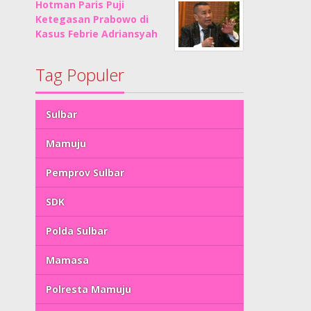
Hotman Paris Puji
Ketegasan Prabowo di
Kasus Febrie Adriansyah
Tag Populer
Sulbar
Mamuju
Pemprov Sulbar
SDK
Polda Sulbar
Mamasa
Polresta Mamuju