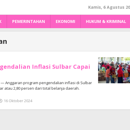
Kamis, 6 Agustus 2
K
PEMERINTAHAN
EKONOMI
HUKUM & KRIMINAL
an
endalian Inflasi Sulbar Capai
 Anggaran program pengendalian inflasi di Sulbar
ar atau 2,80 persen dari total belanja daerah.
oleh
16 Oktober 2024
Adhe
Junaedi
Sholat