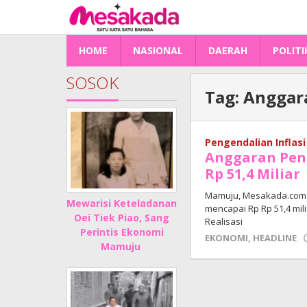
Lewati
ke
konten
HOME
NASIONAL
DAERAH
POLITI
SOSOK
Tag:
Anggar
Pengendalian Inflasi
Anggaran Peng
Rp 51,4 Miliar
Mamuju, Mesakada.com —
Mewarisi Keteladanan
mencapai Rp Rp 51,4 mili
Oei Tiek Piao, Sang
Realisasi
Perintis Ekonomi
EKONOMI
,
HEADLINE
Mamuju