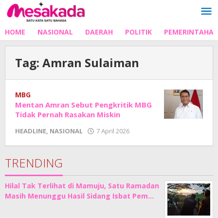
Lewati
ke
konten
HOME
NASIONAL
DAERAH
POLITIK
PEMERINTAHA
Tag:
Amran Sulaiman
MBG
Mentan Amran Sebut Pengkritik MBG
Tidak Pernah Rasakan Miskin
oleh
HEADLINE
,
NASIONAL
7 April 2026
Adhe
Junaedi
Sholat
TRENDING
Hilal Tak Terlihat di Mamuju, Satu Ramadan
Masih Menunggu Hasil Sidang Isbat Pem…