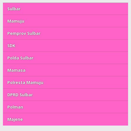
Sulbar
Mamuju
Pemprov Sulbar
SDK
Polda Sulbar
Mamasa
Polresta Mamuju
DPRD Sulbar
Polman
Majene