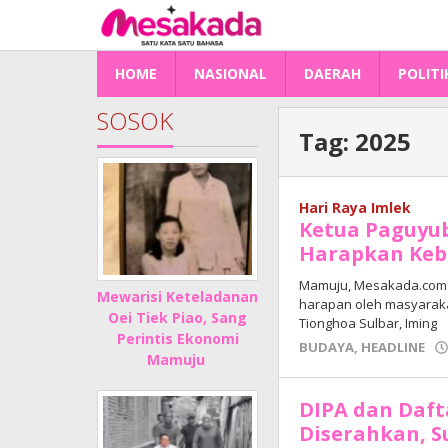
Lewati
ke
konten
HOME
NASIONAL
DAERAH
POLITI
SOSOK
Tag:
2025
Hari Raya Imlek
Ketua Paguyu
Harapkan Keb
Mamuju, Mesakada.com —
Mewarisi Keteladanan
harapan oleh masyaraka
Oei Tiek Piao, Sang
Tionghoa Sulbar, Iming
Perintis Ekonomi
BUDAYA
,
HEADLINE
Mamuju
DIPA dan Daft
Diserahkan, S