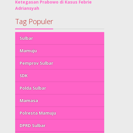
Ketegasan Prabowo di Kasus Febrie
Adriansyah
Tag Populer
Sulbar
Mamuju
Pemprov Sulbar
SDK
Polda Sulbar
Mamasa
Polresta Mamuju
DPRD Sulbar