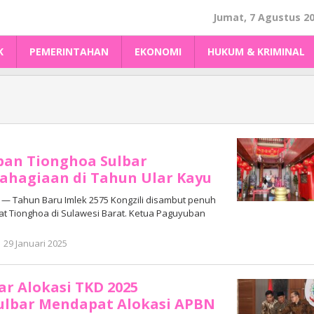
Jumat, 7 Agustus 2
K
PEMERINTAHAN
EKONOMI
HUKUM & KRIMINAL
ban Tionghoa Sulbar
ahagiaan di Tahun Ular Kayu
 Tahun Baru Imlek 2575 Kongzili disambut penuh
t Tionghoa di Sulawesi Barat. Ketua Paguyuban
oleh
29 Januari 2025
Adhe
Junaedi
Sholat
ar Alokasi TKD 2025
ulbar Mendapat Alokasi APBN