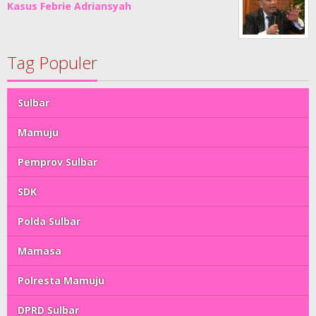
Kasus Febrie Adriansyah
Tag Populer
Sulbar
Mamuju
Pemprov Sulbar
SDK
Polda Sulbar
Mamasa
Polresta Mamuju
DPRD Sulbar