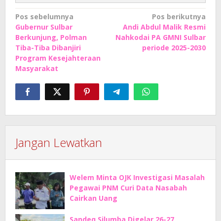
Navigasi
Pos sebelumnya
Pos berikutnya
Gubernur Sulbar
Andi Abdul Malik Resmi
pos
Berkunjung, Polman
Nahkodai PA GMNI Sulbar
Tiba-Tiba Dibanjiri
periode 2025-2030
Program Kesejahteraan
Masyarakat
Jangan Lewatkan
Welem Minta OJK Investigasi Masalah
Pegawai PNM Curi Data Nasabah
Cairkan Uang
Sandeq Silumba Digelar 26-27