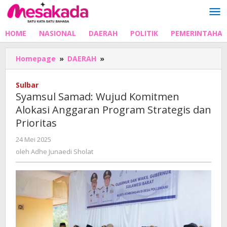
Lewati
ke
konten
HOME
NASIONAL
DAERAH
POLITIK
PEMERINTAHA
Syamsul
Homepage
»
DAERAH
»
Samad:
Wujud
Sulbar
Komitmen
Syamsul Samad: Wujud Komitmen
Alokasi
Alokasi Anggaran Program Strategis dan
Anggaran
Prioritas
Program
Strategis
oleh
24 Mei 2025
dan
Adhe
oleh
Adhe Junaedi Sholat
Prioritas
Junaedi
Sholat