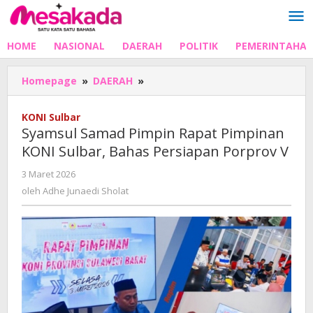
Lewati
ke
konten
HOME
NASIONAL
DAERAH
POLITIK
PEMERINTAHA
Syamsul
Homepage
»
DAERAH
»
Samad
Pimpin
KONI Sulbar
Rapat
Syamsul Samad Pimpin Rapat Pimpinan
Pimpinan
KONI Sulbar, Bahas Persiapan Porprov V
KONI
Sulbar,
oleh
3 Maret 2026
Bahas
Adhe
oleh
Adhe Junaedi Sholat
Persiapan
Junaedi
Porprov
Sholat
V