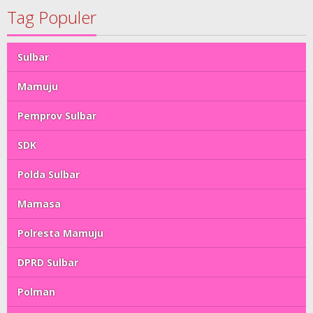
Tag Populer
Sulbar
Mamuju
Pemprov Sulbar
SDK
Polda Sulbar
Mamasa
Polresta Mamuju
DPRD Sulbar
Polman