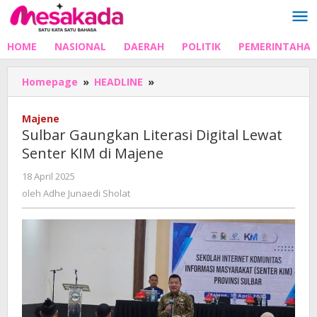
Lewati
ke
konten
HOME
NASIONAL
DAERAH
POLITIK
PEMERINTAHA
Sulbar
Homepage
»
HEADLINE
»
Gaungkan
Literasi
Majene
Digital
Sulbar Gaungkan Literasi Digital Lewat
Lewat
Senter KIM di Majene
Senter
KIM
oleh
18 April 2025
di
Adhe
oleh
Adhe Junaedi Sholat
Majene
Junaedi
Sholat