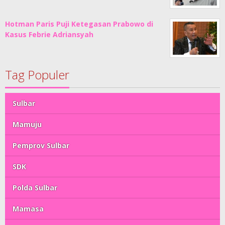
Hotman Paris Puji Ketegasan Prabowo di
Kasus Febrie Adriansyah
Tag Populer
Sulbar
Mamuju
Pemprov Sulbar
SDK
Polda Sulbar
Mamasa