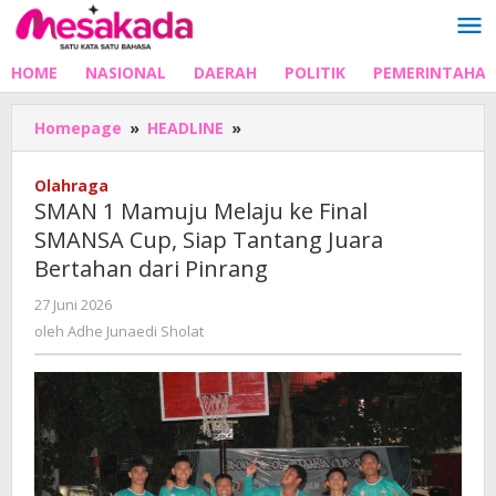
Lewati
ke
konten
HOME
NASIONAL
DAERAH
POLITIK
PEMERINTAHA
SMAN
Homepage
»
HEADLINE
»
1
Mamuju
Olahraga
Melaju
SMAN 1 Mamuju Melaju ke Final
ke
SMANSA Cup, Siap Tantang Juara
Final
Bertahan dari Pinrang
SMANSA
Cup,
oleh
27 Juni 2026
Siap
Adhe
oleh
Adhe Junaedi Sholat
Tantang
Junaedi
Juara
Sholat
Bertahan
dari
Pinrang