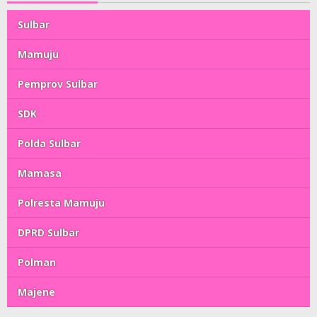
Sulbar
Mamuju
Pemprov Sulbar
SDK
Polda Sulbar
Mamasa
Polresta Mamuju
DPRD Sulbar
Polman
Majene