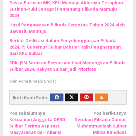
Pasca Putusan MK, KPU Mamuju Akhirnya Tetapkan
Sutinah-Yuki Sebagai Pemenang Pilkada Mamuju
2024
Hasil Pengawasan Pilkada Serentak Tahun 2024 oleh
Bawaslu Mamuju
Berkat Dedikasi dalam Penyelenggaraan Pilkada
2024, Pj Gubernur Sulbar Bahtiar Raih Penghargaan
dari KPU Sulbar
SDK-JSM Serukan Persatuan Usai Menangkan Pilkada
Sulbar 2024, Rakyat Sulbar Jadi Prioritas
oleh
Adhe Junaedi Sholat
Ikuti Kami Pada
Navigasi
Pos sebelumnya
Pos berikutnya
Ketua dan Anggota DPRD
Serukan Pilkada Damai,
pos
Sulbar Terima Aspirasi
Muhammadiyah Sulbar
Masyarakat dari Aliansi
Minta Kandidat