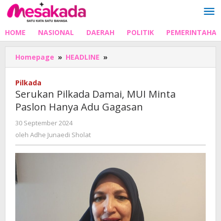
Lewati
ke
konten
HOME
NASIONAL
DAERAH
POLITIK
PEMERINTAHA
Serukan
Homepage
»
HEADLINE
»
Pilkada
Damai,
Pilkada
MUI
Serukan Pilkada Damai, MUI Minta
Minta
Paslon Hanya Adu Gagasan
Paslon
Hanya
oleh
30 September 2024
Adu
Adhe
oleh
Adhe Junaedi Sholat
Gagasan
Junaedi
Sholat