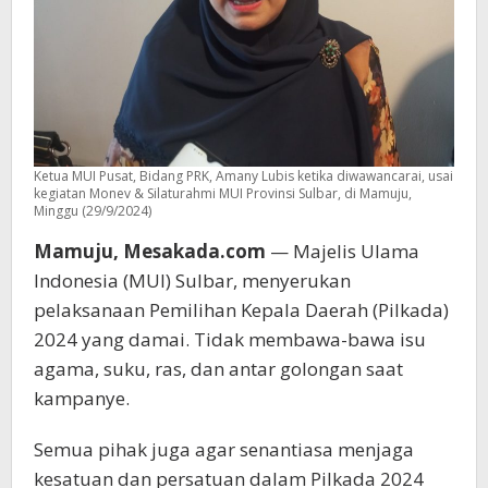
Ketua MUI Pusat, Bidang PRK, Amany Lubis ketika diwawancarai, usai
kegiatan Monev & Silaturahmi MUI Provinsi Sulbar, di Mamuju,
Minggu (29/9/2024)
Mamuju, Mesakada.com
— Majelis Ulama
Indonesia (MUI) Sulbar, menyerukan
pelaksanaan Pemilihan Kepala Daerah (Pilkada)
2024 yang damai. Tidak membawa-bawa isu
agama, suku, ras, dan antar golongan saat
kampanye.
Semua pihak juga agar senantiasa menjaga
kesatuan dan persatuan dalam Pilkada 2024