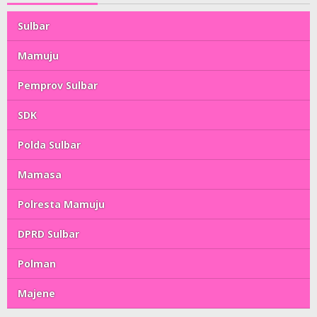
Sulbar
Mamuju
Pemprov Sulbar
SDK
Polda Sulbar
Mamasa
Polresta Mamuju
DPRD Sulbar
Polman
Majene