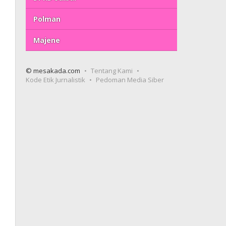
Polman
Majene
© mesakada.com
Tentang Kami
Kode Etik Jurnalistik
Pedoman Media Siber