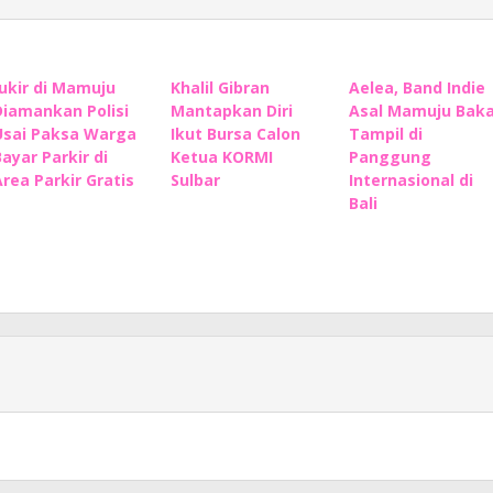
Jukir di Mamuju
Khalil Gibran
Aelea, Band Indie
Diamankan Polisi
Mantapkan Diri
Asal Mamuju Baka
Usai Paksa Warga
Ikut Bursa Calon
Tampil di
Bayar Parkir di
Ketua KORMI
Panggung
Area Parkir Gratis
Sulbar
Internasional di
Bali