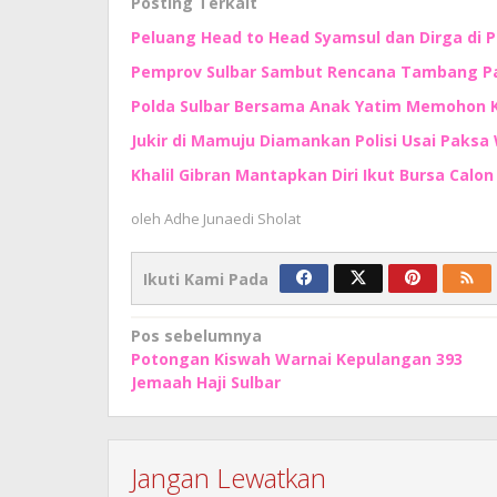
Posting Terkait
Peluang Head to Head Syamsul dan Dirga di 
Pemprov Sulbar Sambut Rencana Tambang Pas
Polda Sulbar Bersama Anak Yatim Memohon
Jukir di Mamuju Diamankan Polisi Usai Paksa 
Khalil Gibran Mantapkan Diri Ikut Bursa Calo
oleh
Adhe Junaedi Sholat
Ikuti Kami Pada
Navigasi
Pos sebelumnya
Potongan Kiswah Warnai Kepulangan 393
pos
Jemaah Haji Sulbar
Jangan Lewatkan