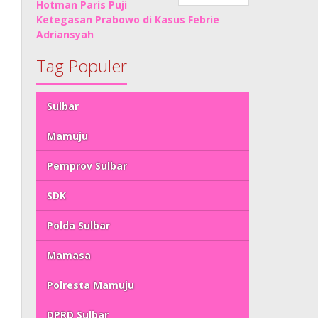
Hotman Paris Puji
Ketegasan Prabowo di Kasus Febrie
Adriansyah
Tag Populer
Sulbar
Mamuju
Pemprov Sulbar
SDK
Polda Sulbar
Mamasa
Polresta Mamuju
DPRD Sulbar