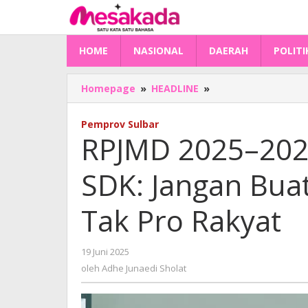
Lewati
ke
konten
HOME
NASIONAL
DAERAH
POLITI
RPJMD
Homepage
»
HEADLINE
»
2025–
2029
Pemprov Sulbar
Disahkan,
RPJMD 2025–202
Gubernur
SDK:
SDK: Jangan Bua
Jangan
Buat
Anggaran
Tak Pro Rakyat
Boros
dan
Tak
oleh
19 Juni 2025
Pro
Adhe
oleh
Adhe Junaedi Sholat
Rakyat
Junaedi
Sholat