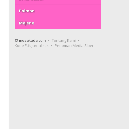
Polman
Majene
© mesakada.com
Tentang Kami
Kode Etik Jurnalistik
Pedoman Media Siber