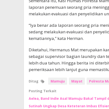
Sementara itu, Kasi Humas Polresta Ma
laporan penemuan seorang pria meninggal
melakukan evakuasi dan penyelidikan u
“Iya benar ada laporan seorang pria men
sedang melakukan evakuasi dan penyeli
kematiannya,” kata Herman.
Diketahui, Hermanus Mat merupakan ka
sebagai supervisor bagian laundry dan te
lebih dua tahun. Hingga berita ini diter
pemeriksaan lebih lanjut guna memastika
Ditag
Mamuju
Mayat
Polresta M
Posting Terkait
Aelea, Band Indie Asal Mamuju Bakal Tampil d
Sutinah Ungkap Desa Keteteran Imbas Efisie