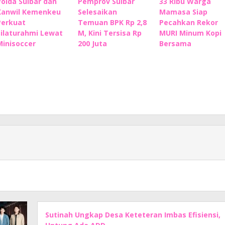
Polda Sulbar dan
Pemprov Sulbar
33 Ribu Warga
Kanwil Kemenkeu
Selesaikan
Mamasa Siap
Perkuat
Temuan BPK Rp 2,8
Pecahkan Rekor
Silaturahmi Lewat
M, Kini Tersisa Rp
MURI Minum Kopi
Minisoccer
200 Juta
Bersama
Sutinah Ungkap Desa Keteteran Imbas Efisiensi,