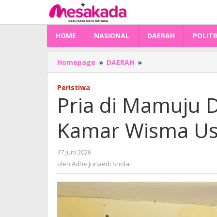
Lewati
ke
konten
HOME
NASIONAL
DAERAH
POLITI
Pria
Homepage
»
DAERAH
»
di
Mamuju
Peristiwa
Ditemukan
Pria di Mamuju 
Meninggal
di
Kamar Wisma Usa
Kamar
Wisma
Usai
oleh
17 Juni 2026
Check
Adhe
In
oleh
Adhe Junaedi Sholat
Junaedi
Sholat