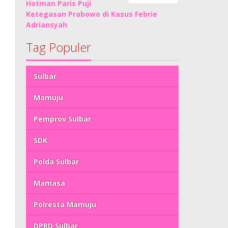
Hotman Paris Puji
Ketegasan Prabowo di Kasus Febrie
Adriansyah
Tag Populer
Sulbar
Mamuju
Pemprov Sulbar
SDK
Polda Sulbar
Mamasa
Polresta Mamuju
DPRD Sulbar