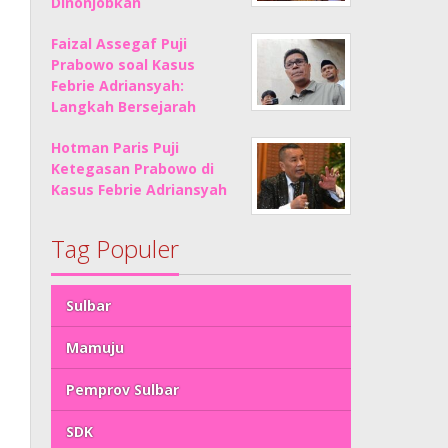
Dinonjobkan
Faizal Assegaf Puji
Prabowo soal Kasus
Febrie Adriansyah:
Langkah Bersejarah
Hotman Paris Puji
Ketegasan Prabowo di
Kasus Febrie Adriansyah
Tag Populer
Sulbar
Mamuju
Pemprov Sulbar
SDK