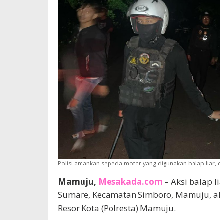
Polisi amankan sepeda motor yang digunakan balap liar, d
Mamuju,
Mesakada.com
– Aksi balap 
Sumare, Kecamatan Simboro, Mamuju, akh
Resor Kota (Polresta) Mamuju.