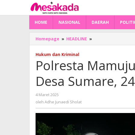
Lewati
ke
konten
HOME
NASIONAL
DAERAH
POLITI
Polresta
Homepage
»
HEADLINE
»
Mamuju
Gagalkan
Hukum dan Kriminal
Balap
Polresta Mamuju 
Liar
di
Desa Sumare, 2
Desa
Sumare,
24
oleh
4 Maret 2025
Motor
Adhe
Diamankan
oleh
Adhe Junaedi Sholat
Junaedi
Sholat