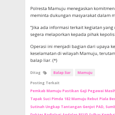
Polresta Mamuju menegaskan komitmenn
meminta dukungan masyarakat dalam men
“Jika ada informasi terkait kegiatan ya
segera melaporkan kepada pihak kepolis
Operasi ini menjadi bagian dari upaya k
keselamatan di wilayah Mamuju, terutama
balap liar. (*)
Ditag
Balap liar
Mamuju
Posting Terkait
Pemkab Mamuju Pastikan Gaji Pegawai Masih 
Tapak Suci Pimda 182 Mamuju Rebut Piala Ber
Sutinah Ungkap Tantangan Genjot PAD, Sumb
Dokter Radiologi Andalan RSUD Sulbar Kembali