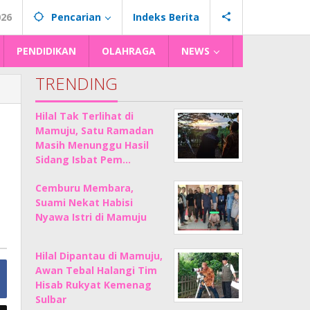
026
Pencarian
Indeks Berita
PENDIDIKAN
OLAHRAGA
NEWS
TRENDING
Hilal Tak Terlihat di
Mamuju, Satu Ramadan
i
Masih Menunggu Hasil
Sidang Isbat Pem…
Cemburu Membara,
Suami Nekat Habisi
Nyawa Istri di Mamuju
Hilal Dipantau di Mamuju,
Awan Tebal Halangi Tim
Hisab Rukyat Kemenag
Sulbar