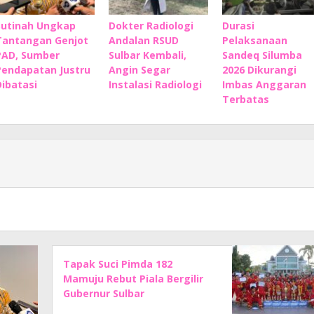
Sutinah Ungkap
Dokter Radiologi
Durasi
Tantangan Genjot
Andalan RSUD
Pelaksanaan
PAD, Sumber
Sulbar Kembali,
Sandeq Silumba
Pendapatan Justru
Angin Segar
2026 Dikurangi
Dibatasi
Instalasi Radiologi
Imbas Anggaran
Terbatas
Tapak Suci Pimda 182
Mamuju Rebut Piala Bergilir
Gubernur Sulbar
Championship 2026