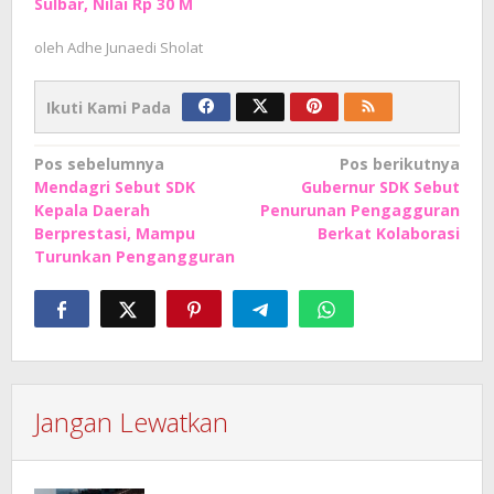
Sulbar, Nilai Rp 30 M
oleh
Adhe Junaedi Sholat
Ikuti Kami Pada
Navigasi
Pos sebelumnya
Pos berikutnya
Mendagri Sebut SDK
Gubernur SDK Sebut
pos
Kepala Daerah
Penurunan Pengagguran
Berprestasi, Mampu
Berkat Kolaborasi
Turunkan Pengangguran
Jangan Lewatkan