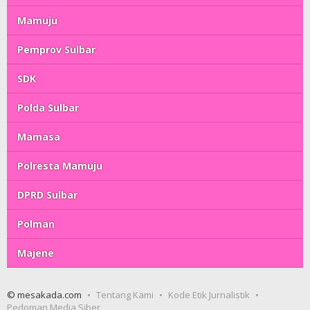
Mamuju
Pemprov Sulbar
SDK
Polda Sulbar
Mamasa
Polresta Mamuju
DPRD Sulbar
Polman
Majene
© mesakada.com
Tentang Kami
Kode Etik Jurnalistik
Pedoman Media Siber