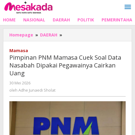
Lewati
ke
konten
HOME
NASIONAL
DAERAH
POLITIK
PEMERINTAHA
Pimpinan
Homepage
»
DAERAH
»
PNM
Mamasa
Mamasa
Cuek
Pimpinan PNM Mamasa Cuek Soal Data
Soal
Nasabah Dipakai Pegawainya Cairkan
Data
Uang
Nasabah
Dipakai
oleh
30 Mei 2026
Pegawainya
Adhe
oleh
Adhe Junaedi Sholat
Cairkan
Junaedi
Uang
Sholat