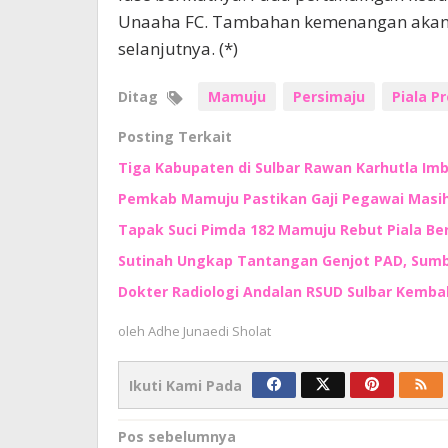
Unaaha FC. Tambahan kemenangan akan 
selanjutnya. (*)
Ditag
Mamuju
Persimaju
Piala P
Posting Terkait
Tiga Kabupaten di Sulbar Rawan Karhutla I
Pemkab Mamuju Pastikan Gaji Pegawai Masih 
Tapak Suci Pimda 182 Mamuju Rebut Piala Ber
Sutinah Ungkap Tantangan Genjot PAD, Sumb
Dokter Radiologi Andalan RSUD Sulbar Kembali
oleh
Adhe Junaedi Sholat
Ikuti Kami Pada
Navigasi
Pos sebelumnya