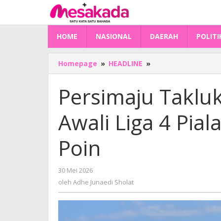
Lewati
ke
konten
HOME
NASIONAL
DAERAH
POLITI
Persimaju
Homepage
»
HEADLINE
»
Taklukkan
Binjai
Persimaju Taklukk
City
2-
Awali Liga 4 Pia
0,
Awali
Liga
Poin
4
Piala
Presiden
oleh
30 Mei 2026
dengan
Adhe
oleh
Adhe Junaedi Sholat
Tiga
Junaedi
Sholat
Poin