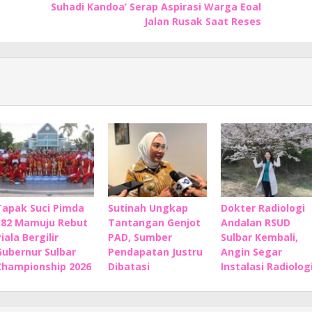
Suhadi Kandoa’ Serap Aspirasi Warga Eoal
Jalan Rusak Saat Reses
Tapak Suci Pimda
Sutinah Ungkap
Dokter Radiologi
182 Mamuju Rebut
Tantangan Genjot
Andalan RSUD
iala Bergilir
PAD, Sumber
Sulbar Kembali,
Gubernur Sulbar
Pendapatan Justru
Angin Segar
Championship 2026
Dibatasi
Instalasi Radiolog