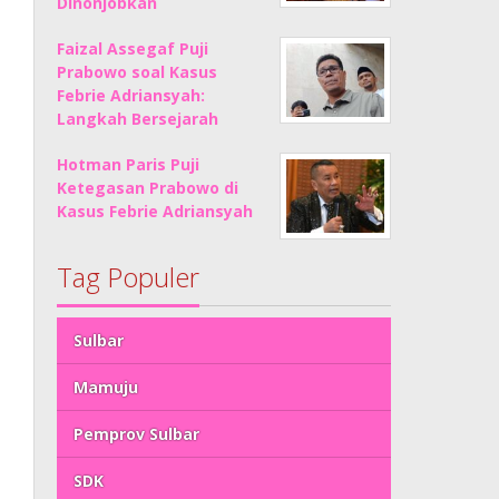
Dinonjobkan
Faizal Assegaf Puji
Prabowo soal Kasus
Febrie Adriansyah:
Langkah Bersejarah
Hotman Paris Puji
Ketegasan Prabowo di
Kasus Febrie Adriansyah
Tag Populer
Sulbar
Mamuju
Pemprov Sulbar
SDK