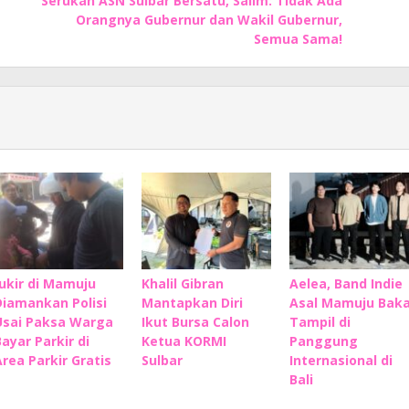
Serukan ASN Sulbar Bersatu, Salim: Tidak Ada
Orangnya Gubernur dan Wakil Gubernur,
Semua Sama!
Jukir di Mamuju
Khalil Gibran
Aelea, Band Indie
Diamankan Polisi
Mantapkan Diri
Asal Mamuju Baka
Usai Paksa Warga
Ikut Bursa Calon
Tampil di
Bayar Parkir di
Ketua KORMI
Panggung
Area Parkir Gratis
Sulbar
Internasional di
Bali