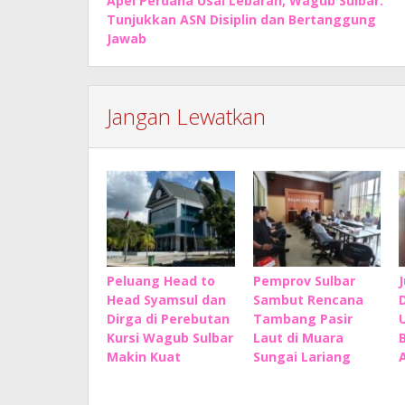
Apel Perdana Usai Lebaran, Wagub Sulbar:
pos
Tunjukkan ASN Disiplin dan Bertanggung
Jawab
Jangan Lewatkan
Peluang Head to
Pemprov Sulbar
Head Syamsul dan
Sambut Rencana
Dirga di Perebutan
Tambang Pasir
Kursi Wagub Sulbar
Laut di Muara
Makin Kuat
Sungai Lariang