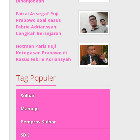
Dinonjobkan
Faizal Assegaf Puji
Prabowo soal Kasus
Febrie Adriansyah:
Langkah Bersejarah
Hotman Paris Puji
Ketegasan Prabowo di
Kasus Febrie Adriansyah
Tag Populer
Sulbar
Mamuju
Pemprov Sulbar
SDK