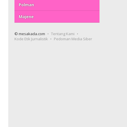
Polman
Majene
© mesakada.com
Tentang Kami
Kode Etik Jurnalistik
Pedoman Media Siber