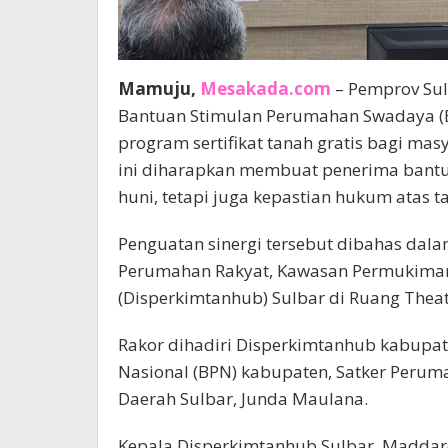
Mamuju,
Mesakada.com
– Pemprov Su
Bantuan Stimulan Perumahan Swadaya (
program sertifikat tanah gratis bagi ma
ini diharapkan membuat penerima bant
huni, tetapi juga kepastian hukum atas t
Penguatan sinergi tersebut dibahas dala
Perumahan Rakyat, Kawasan Permukiman
(Disperkimtanhub) Sulbar di Ruang Theat
Rakor dihadiri Disperkimtanhub kabupat
Nasional (BPN) kabupaten, Satker Perumah
Daerah Sulbar, Junda Maulana.
Kepala Disperkimtanhub Sulbar, Maddar