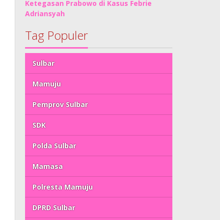
Ketegasan Prabowo di Kasus Febrie
Adriansyah
Tag Populer
Sulbar
Mamuju
Pemprov Sulbar
SDK
Polda Sulbar
Mamasa
Polresta Mamuju
DPRD Sulbar