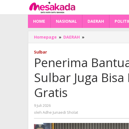
Lewati
ke
konten
HOME
NASIONAL
DAERAH
POLITI
Penerima
Homepage
»
DAERAH
»
Bantuan
Bedah
Sulbar
Rumah
Penerima Bantu
di
Sulbar
Sulbar Juga Bisa
Juga
Bisa
Dapat
Gratis
Sertifikat
Tanah
Gratis
oleh
9 Juli 2026
Adhe
oleh
Adhe Junaedi Sholat
Junaedi
Sholat