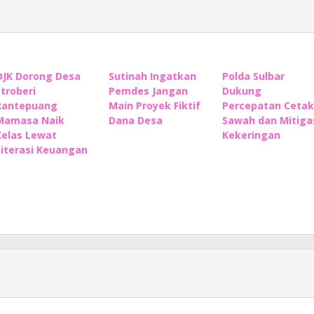
OJK Dorong Desa
Sutinah Ingatkan
Polda Sulbar
Stroberi
Pemdes Jangan
Dukung
Rantepuang
Main Proyek Fiktif
Percepatan Cetak
Mamasa Naik
Dana Desa
Sawah dan Mitiga
Kelas Lewat
Kekeringan
Literasi Keuangan