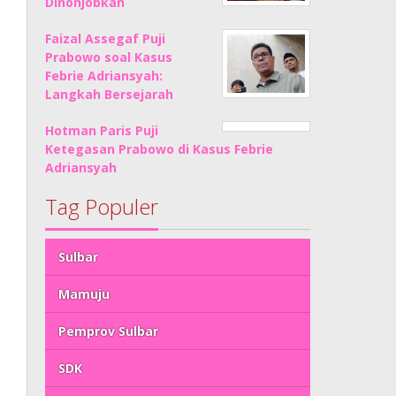
Dinonjobkan
Faizal Assegaf Puji
Prabowo soal Kasus
Febrie Adriansyah:
Langkah Bersejarah
Hotman Paris Puji
Ketegasan Prabowo di Kasus Febrie
Adriansyah
Tag Populer
Sulbar
Mamuju
Pemprov Sulbar
SDK