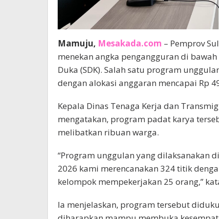
Mamuju,
Mesakada.com
– Pemprov Su
menekan angka pengangguran di bawah 
Duka (SDK). Salah satu program unggula
dengan alokasi anggaran mencapai Rp 49
Kepala Dinas Tenaga Kerja dan Transmigra
mengatakan, program padat karya tersebu
melibatkan ribuan warga.
“Program unggulan yang dilaksanakan di
2026 kami merencanakan 324 titik denga
kelompok mempekerjakan 25 orang,” kata 
Ia menjelaskan, program tersebut diduku
diharapkan mampu membuka kesempatan 