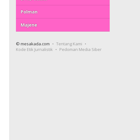
Polman
Majene
© mesakada.com
Tentang Kami
Kode Etik Jurnalistik
Pedoman Media Siber