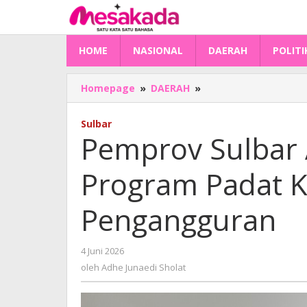
Lewati
ke
konten
HOME
NASIONAL
DAERAH
POLITI
Pemprov
Homepage
»
DAERAH
»
Sulbar
Alokasikan
Sulbar
Rp
Pemprov Sulbar 
49
M
Program Padat K
Program
Padat
Karya
Pengangguran
Tekan
Pengangguran
oleh
4 Juni 2026
Adhe
oleh
Adhe Junaedi Sholat
Junaedi
Sholat