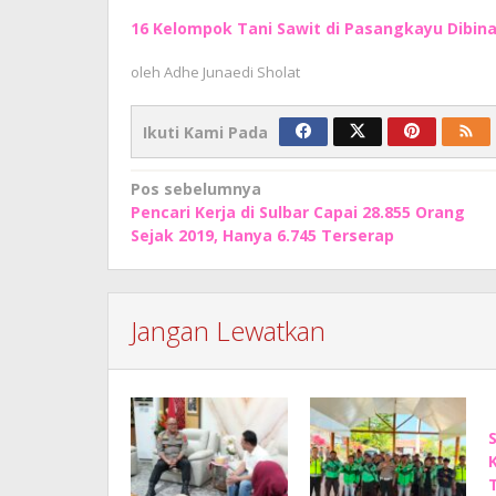
16 Kelompok Tani Sawit di Pasangkayu Dibina 
oleh
Adhe Junaedi Sholat
Ikuti Kami Pada
Navigasi
Pos sebelumnya
Pencari Kerja di Sulbar Capai 28.855 Orang
pos
Sejak 2019, Hanya 6.745 Terserap
Jangan Lewatkan