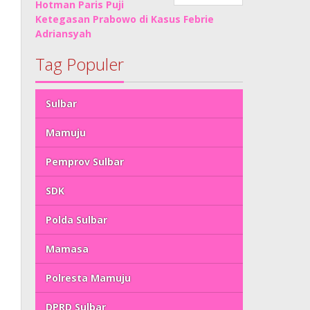
Hotman Paris Puji
Ketegasan Prabowo di Kasus Febrie
Adriansyah
Tag Populer
Sulbar
Mamuju
Pemprov Sulbar
SDK
Polda Sulbar
Mamasa
Polresta Mamuju
DPRD Sulbar