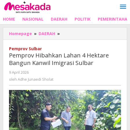
Lewati
ke
konten
HOME
NASIONAL
DAERAH
POLITIK
PEMERINTAHA
Pemprov
Homepage
»
DAERAH
»
Hibahkan
Lahan
Pemprov Sulbar
4
Pemprov Hibahkan Lahan 4 Hektare
Hektare
Bangun Kanwil Imigrasi Sulbar
Bangun
Kanwil
oleh
9 April 2026
Imigrasi
Adhe
oleh
Adhe Junaedi Sholat
Sulbar
Junaedi
Sholat