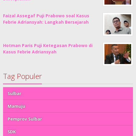
Faizal Assegaf Puji Prabowo soal Kasus
Febrie Adriansyah: Langkah Bersejarah
Hotman Paris Puji Ketegasan Prabowo di
Kasus Febrie Adriansyah
Tag Populer
Sulbar
Mamuju
Pemprov Sulbar
SDK