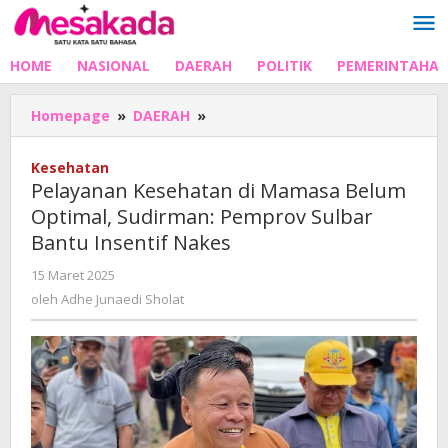
Lewati
ke
konten
HOME
NASIONAL
DAERAH
POLITIK
PEMERINTAHA
Pelayanan
Homepage
»
DAERAH
»
Kesehatan
di
Kesehatan
Mamasa
Pelayanan Kesehatan di Mamasa Belum
Belum
Optimal, Sudirman: Pemprov Sulbar
Optimal,
Bantu Insentif Nakes
Sudirman:
Pemprov
oleh
15 Maret 2025
Sulbar
Adhe
oleh
Adhe Junaedi Sholat
Bantu
Junaedi
Insentif
Sholat
Nakes