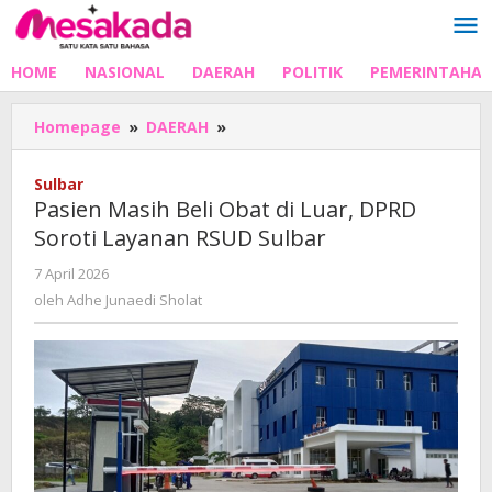
Lewati
ke
konten
HOME
NASIONAL
DAERAH
POLITIK
PEMERINTAHA
Pasien
Homepage
»
DAERAH
»
Masih
Beli
Sulbar
Obat
Pasien Masih Beli Obat di Luar, DPRD
di
Soroti Layanan RSUD Sulbar
Luar,
DPRD
oleh
7 April 2026
Soroti
Adhe
oleh
Adhe Junaedi Sholat
Layanan
Junaedi
RSUD
Sholat
Sulbar