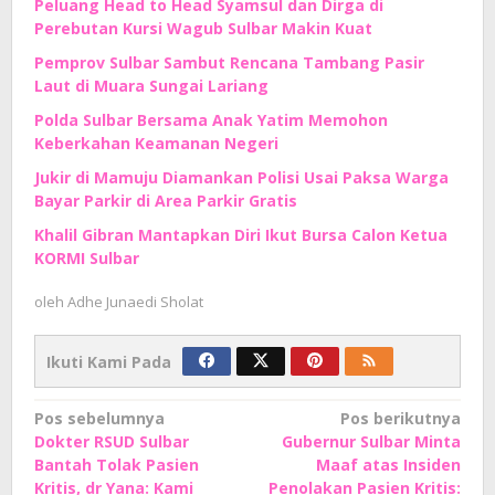
Peluang Head to Head Syamsul dan Dirga di
Perebutan Kursi Wagub Sulbar Makin Kuat
Pemprov Sulbar Sambut Rencana Tambang Pasir
Laut di Muara Sungai Lariang
Polda Sulbar Bersama Anak Yatim Memohon
Keberkahan Keamanan Negeri
Jukir di Mamuju Diamankan Polisi Usai Paksa Warga
Bayar Parkir di Area Parkir Gratis
Khalil Gibran Mantapkan Diri Ikut Bursa Calon Ketua
KORMI Sulbar
oleh
Adhe Junaedi Sholat
Ikuti Kami Pada
Navigasi
Pos sebelumnya
Pos berikutnya
Dokter RSUD Sulbar
Gubernur Sulbar Minta
pos
Bantah Tolak Pasien
Maaf atas Insiden
Kritis, dr Yana: Kami
Penolakan Pasien Kritis: