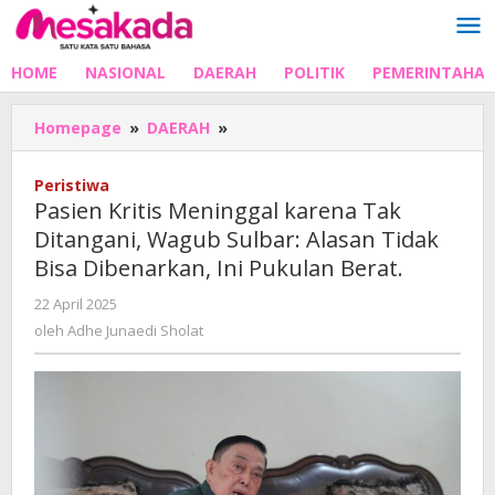
Lewati
ke
konten
HOME
NASIONAL
DAERAH
POLITIK
PEMERINTAHA
Pasien
Homepage
»
DAERAH
»
Kritis
Meninggal
Peristiwa
karena
Pasien Kritis Meninggal karena Tak
Tak
Ditangani, Wagub Sulbar: Alasan Tidak
Ditangani,
Bisa Dibenarkan, Ini Pukulan Berat.
Wagub
Sulbar:
oleh
22 April 2025
Alasan
Adhe
oleh
Adhe Junaedi Sholat
Tidak
Junaedi
Bisa
Sholat
Dibenarkan,
Ini
Pukulan
Berat.