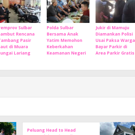
Pemprov Sulbar
Polda Sulbar
Jukir di Mamuju
Sambut Rencana
Bersama Anak
Diamankan Polisi
Tambang Pasir
Yatim Memohon
Usai Paksa Warga
Laut di Muara
Keberkahan
Bayar Parkir di
Sungai Lariang
Keamanan Negeri
Area Parkir Gratis
Peluang Head to Head