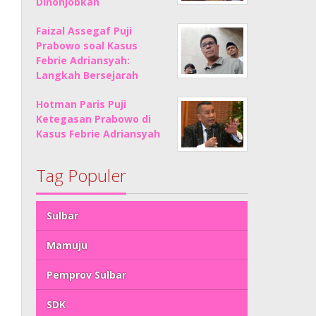
Dinonjobkan
Faizal Assegaf Puji
Prabowo soal Kasus
Febrie Adriansyah:
Langkah Bersejarah
Hotman Paris Puji
Ketegasan Prabowo di
Kasus Febrie Adriansyah
Tag Populer
Sulbar
Mamuju
Pemprov Sulbar
SDK