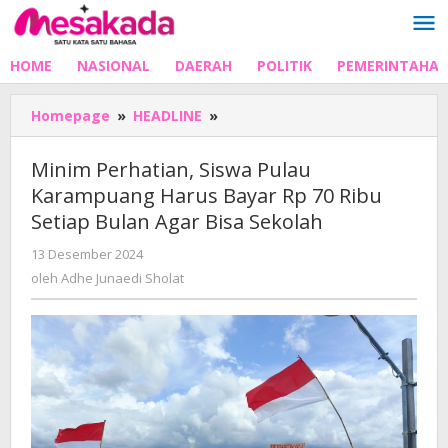
Lewati
ke
konten
HOME
NASIONAL
DAERAH
POLITIK
PEMERINTAHA
Minim
Homepage
»
HEADLINE
»
Perhatian,
Siswa
Minim Perhatian, Siswa Pulau
Pulau
Karampuang Harus Bayar Rp 70 Ribu
Karampuang
Setiap Bulan Agar Bisa Sekolah
Harus
Bayar
oleh
13 Desember 2024
Rp
Adhe
oleh
Adhe Junaedi Sholat
70
Junaedi
Ribu
Sholat
Setiap
Bulan
Agar
Bisa
Sekolah