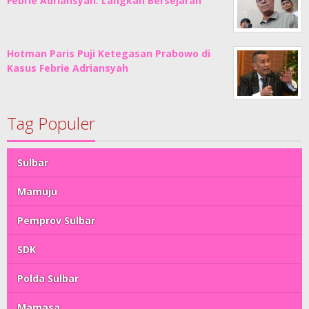
Febrie Adriansyah: Langkah Bersejarah
Hotman Paris Puji Ketegasan Prabowo di
Kasus Febrie Adriansyah
Tag Populer
Sulbar
Mamuju
Pemprov Sulbar
SDK
Polda Sulbar
Mamasa