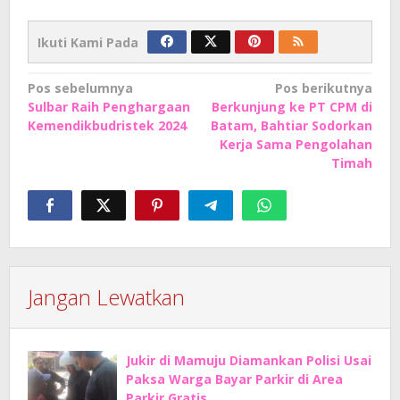
Ikuti Kami Pada
Navigasi
Pos sebelumnya
Pos berikutnya
Sulbar Raih Penghargaan
Berkunjung ke PT CPM di
pos
Kemendikbudristek 2024
Batam, Bahtiar Sodorkan
Kerja Sama Pengolahan
Timah
Jangan Lewatkan
Jukir di Mamuju Diamankan Polisi Usai
Paksa Warga Bayar Parkir di Area
Parkir Gratis