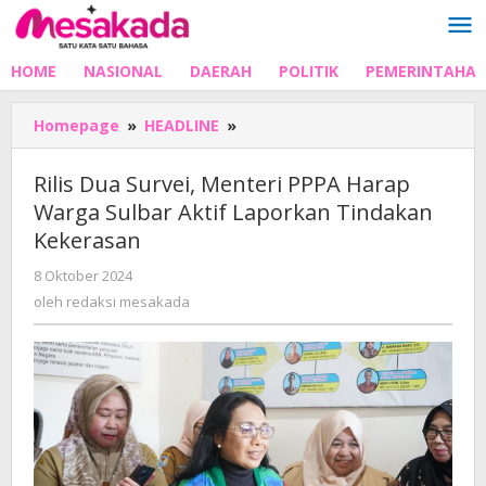
Lewati
ke
konten
HOME
NASIONAL
DAERAH
POLITIK
PEMERINTAHA
Rilis
Homepage
»
HEADLINE
»
Dua
Survei,
Rilis Dua Survei, Menteri PPPA Harap
Menteri
Warga Sulbar Aktif Laporkan Tindakan
PPPA
Kekerasan
Harap
Warga
oleh
8 Oktober 2024
Sulbar
redaksi
oleh
redaksi mesakada
Aktif
mesakada
Laporkan
Tindakan
Kekerasan