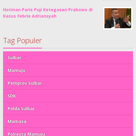
Hotman Paris Puji Ketegasan Prabowo di
Kasus Febrie Adriansyah
Tag Populer
Sulbar
Mamuju
Pemprov Sulbar
SDK
Polda Sulbar
Mamasa
Polresta Mamuju