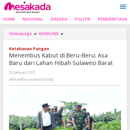
Lewati
ke
konten
HOME
NASIONAL
DAERAH
POLITIK
PEMERINTAHA
Menembus
Homepage
»
HEADLINE
»
Kabut
di
Ketahanan Pangan
Beru-
Menembus Kabut di Beru-Beru: Asa
Beru:
Baru dari Lahan Hibah Sulawesi Barat
Asa
Baru
oleh
23 Januari 2025
dari
Adhe
oleh
Adhe Junaedi Sholat
Lahan
Junaedi
Hibah
Sholat
Sulawesi
Barat