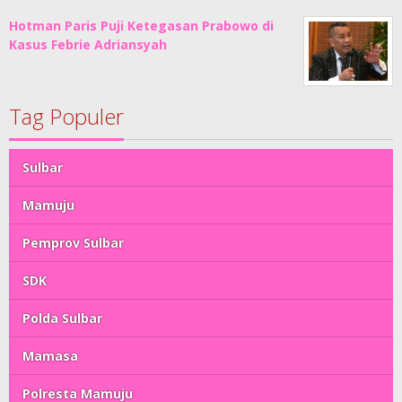
Hotman Paris Puji Ketegasan Prabowo di
Kasus Febrie Adriansyah
Tag Populer
Sulbar
Mamuju
Pemprov Sulbar
SDK
Polda Sulbar
Mamasa
Polresta Mamuju